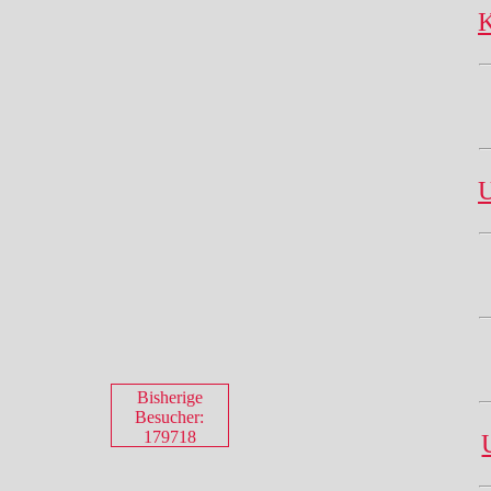
K
U
Bisherige
Besucher:
179718